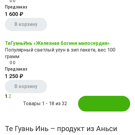
0.0
Предзаказ
1 600 ₽
В корзину
ТеГуаньИнь «Железная богиня милосердия»
Популярный светлый улун в зип пакете, вес 100
грамм
0.0
Предзаказ
1 250 ₽
В корзину
1
2
Товары 1 - 18 из 32
Показать ещё
Те Гуань Инь – продукт из Аньси