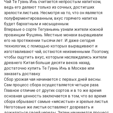
Чай Те Гуань Инь считается непростым напитком,
ведь его делают только из сочных, достигших
зрелости листьев. Несмотря на то, что он является
полуферментированным, вкус горячего напитка
будет бархатным и насыщенным.
Впервые о сорте Тегуаньинь узнали жители южной
провинции Фуцзянь. Местные монахи выращивали
его на протяжении тысячи лет. И даже сегодня
технологии, с помощью которых выращивают и
изготавливают чай, остаются неизменными. Поэтому,
чтобы ощутить вкус, которым наслаждались жители
древнего Китая больше десяти веков назад,
достаточно купить Те Гуань Инь в Москве или
заказать доставку.
Сбор урожая чая начинается с первых дней весны.
Сам процесс сбора осуществляется четыре раза.
Главное отличие от других сортов и в то же время
основная ценность заключается в том, что во время
сбора обрывают самые «мясистые» и зрелые листья.
Неготовые же листья оставляют дозревать и
дожидаться своей череды. Затем начинается процесс