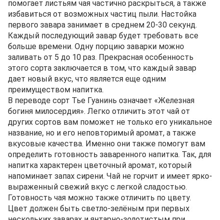
помогает листьям чая частично раскрыться, а также
избавиться от возможных частиц пыли. Настойка
первого завара занимает в среднем 20-30 секунд.
Каждый последующий завар будет требовать все
больше времени. Одну порцию заварки можно
заливать от 5 до 10 раз. Прекрасная особенность
этого сорта заключается в том, что каждый завар
дает новый вкус, что является еще одним
преимуществом напитка.
В переводе сорт Тье Гуанинь означает «Железная
богиня милосердия». Легко отличить этот чай от
других сортов вам поможет не только его уникальное
название, но и его неповторимый аромат, а также
вкусовые качества. Именно они также помогут вам
определить готовность заваренного напитка. Так, для
напитка характерен цветочный аромат, который
напоминает запах сирени. Чай не горчит и имеет ярко-
выраженный свежий вкус с легкой сладостью.
Готовность чая можно также отличить по цвету.
Цвет должен быть светло-зелёным при первых
нескольких заварах и янтарно-золотистым при