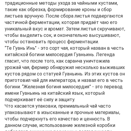
традиционные методы ухода за чайными кустами,
такие как обрезка, формирование кроны и сбор
листьев вручную. После сбора листья подвергаются
частичной ферментации, которая придаёт чаю его
уникальный вкус и аромат. Затем листья скручивают,
чтобы выделить сок, и окончательно высушивают,
чтобы остановить процесс ферментации.
“Те Гуань Инь” - это сорт чая, который назван в честь
китайской богини милосердия Гуаньинь. Легенда
гласит, что после того, как саранча уничтожила
урожай чая, фермер обнаружил несколько выживших
кустов рядом со статуей Гуаньинь. Из этих кустов он
приготовил чай для императора, и назвал его в честь
богини. “Железная богиня милосердия” - это перевод
имени Гуаньинь на китайский язык, который
подчеркивает её силу и защиту.
Что касается упаковки, премиальный чай часто
упаковывают в изысканные и прочные материалы,
чтобы подчеркнуть его качество и ценность. В
данном случае, использование железной коробки