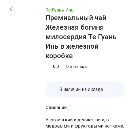
Заказы
Акции
Те Гуань Инь
Блог
Избранное
Премиальный чай
О нас
Доставка
Железная богиня
Сравнение
Оплата
милосердия Те Гуань
Контакты
Корзина
Инь в железной
коробке
0.0
0 отзывов
В наличии на складе
Описание
Вкус мягкий и деликатный, с
медовыми и фруктовыми нотками,