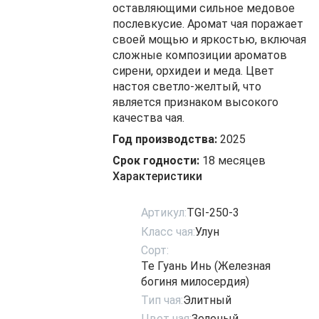
оставляющими сильное медовое
послевкусие. Аромат чая поражает
своей мощью и яркостью, включая
сложные композиции ароматов
сирени, орхидеи и меда. Цвет
настоя светло-желтый, что
является признаком высокого
качества чая.
Год производства:
2025
Срок годности:
18 месяцев
Характеристики
Артикул:
TGI-250-3
Класс чая:
Улун
Сорт:
Те Гуань Инь (Железная
богиня милосердия)
Тип чая:
Элитный
Цвет чая:
Зеленый