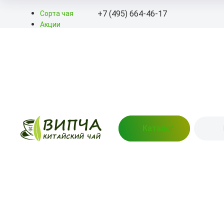
+7 (495) 664-46-17
Сорта чая
Акции
Блог
+7 (495) 664-46-17
О нас
Доставка
info@kitayskiy-chay.ru
Оплата
Контакты
Пн-Вс: 9.00 – 20.00
Востряковское шоссе,
дом 7, стр. 3
Каталог