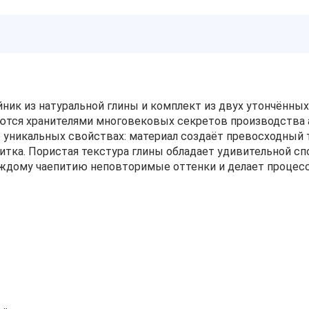
йник из натуральной глины и комплект из двух утончённ
ются хранителями многовековых секретов производства а
ё уникальных свойствах: материал создаёт превосходны
тка. Пористая текстура глины обладает удивительной с
каждому чаепитию неповторимые оттенки и делает проце