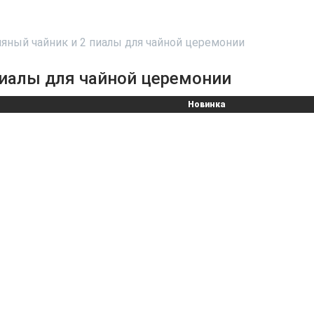
няный чайник и 2 пиалы для чайной церемонии
пиалы для чайной церемонии
Новинка