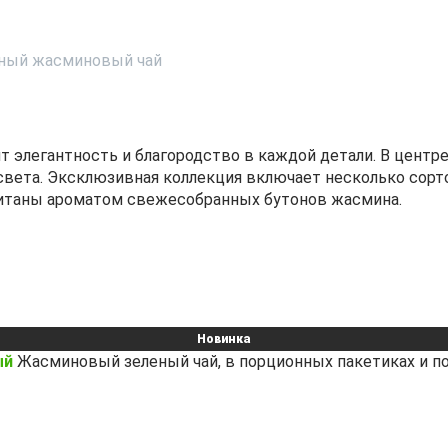
ный жасминовый чай
ит элегантность и благородство в каждой детали. В цен
света. Эксклюзивная коллекция включает несколько сорт
опитаны ароматом свежесобранных бутонов жасмина.
Новинка
ый
Жасминовый зеленый чай, в порционных пакетиках и п