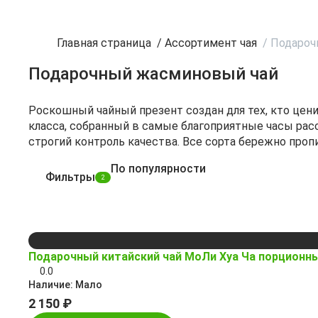
Главная страница
/
Ассортимент чая
/
Подароч
Подарочный жасминовый чай
Роскошный чайный презент создан для тех, кто цен
класса, собранный в самые благоприятные часы рас
строгий контроль качества. Все сорта бережно пр
По популярности
Фильтры
2
Подарочный китайский чай МоЛи Хуа Ча порционн
0.0
Наличие:
Мало
2 150 ₽