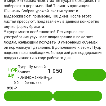
в мире китайских чаёв. Листья пуэра выращивают и
собирают с деревьев Шай Тьсинг в провинции
Юньнань. Собрав урожай, листья сушат и
выдерживают, примерно, 100 дней. После этого
листья прессуют, предавая ему в данном конкретно
случае форму брикета.
У пуэра много особенностей. Регулярное его
употребление улучшает пищеварение и помогает
людям, желающим похудеть. В умеренных объемах
он нормализует давление. В дополнение к этому Пуэр
наделяет вас необходимой энергией для поддержания
продуктивности в ходе рабочего дня.
Пуэр Шу малый
Пуэр
1 950
брикет
Шу
В корзину
«Выдержанный»
₽
0.0
0 отзывов
1 950 ₽
В корзину
Купить в 1 клик