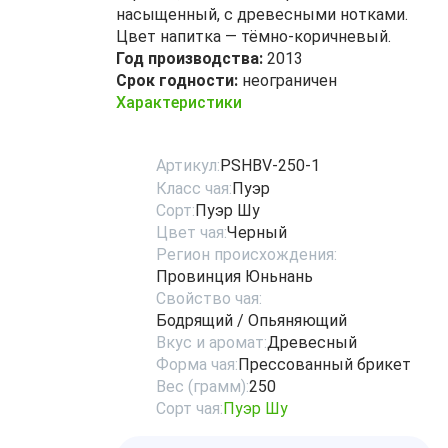
насыщенный, с древесными нотками.
Цвет напитка — тёмно-коричневый.
Год производства:
2013
Срок годности:
неограничен
Характеристики
Артикул:
PSHBV-250-1
Класс чая:
Пуэр
Сорт:
Пуэр Шу
Цвет чая:
Черный
Регион происхождения:
Провинция Юньнань
Свойство чая:
Бодрящий / Опьяняющий
Вкус и аромат:
Древесный
Форма чая:
Прессованный брикет
Вес (грамм):
250
Сорт чая:
Пуэр Шу