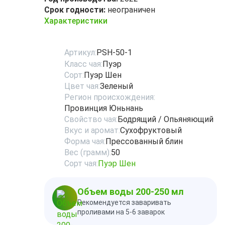
Срок годности:
неограничен
Характеристики
Артикул:
PSH-50-1
Класс чая:
Пуэр
Сорт:
Пуэр Шен
Цвет чая:
Зеленый
Регион происхождения:
Провинция Юньнань
Свойство чая:
Бодрящий / Опьяняющий
Вкус и аромат:
Сухофруктовый
Форма чая:
Прессованный блин
Вес (грамм):
50
Сорт чая:
Пуэр Шен
Объем воды 200-250 мл
Рекомендуется заваривать
проливами на 5-6 заварок