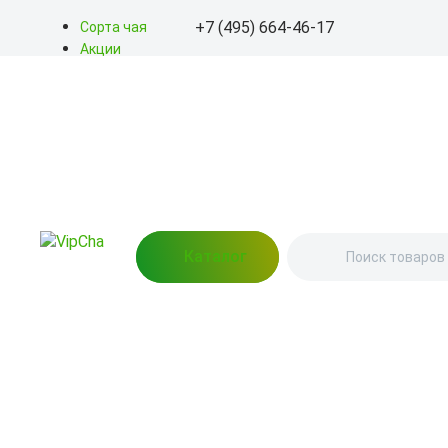
+7 (495) 664-46-17
Сорта чая
Акции
Блог
+7 (495) 664-46-17
О нас
Доставка
info@kitayskiy-chay.ru
Оплата
Контакты
Пн-Вс: 9.00 – 20.00
Востряковское шоссе,
дом 7, стр. 3
Каталог