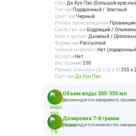
Сорт:
Да Хун Пао (Большой красный
Тип чая:
Подарочный / Элитный
Цвет чая:
Черный
Регион происхождения:
Провинция
Свойство чая:
Бодрящий / Опьяня
Вкус и аромат:
Дымный / Ореховы
Форма чая:
Рассыпной
Чайный комплект:
Нет (подарочный
Ассорти:
Нет
Вес (грамм):
250
Размер упаковки (Д х Ш х В):
355 х 
Сорт чая:
Да Хун Пао
Объем воды 300-350 мл
Рекомендуется заваривать пролива
Дозировка 7-8 грамм
Рекомендуется количество заварки