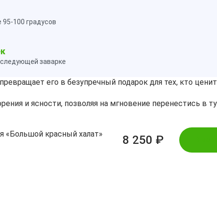
е 95-100 градусов
ек
оследующей заварке
превращает его в безупречный подарок для тех, кто цени
рения и ясности, позволяя на мгновение перенестись в 
я «Большой красный халат»
8 250 ₽
В кор