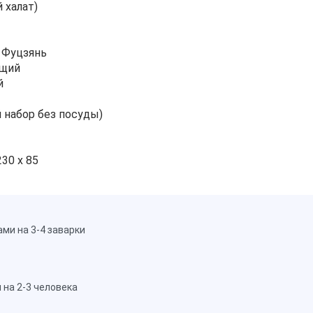
 халат)
 Фуцзянь
ющий
й
 набор без посуды)
230 х 85
ми на 3-4 заварки
 на 2-3 человека