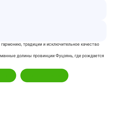
т гармонию, традиции и исключительное качество
туманные долины провинции Фуцзянь, где рождается
зину
Купить в 1 клик