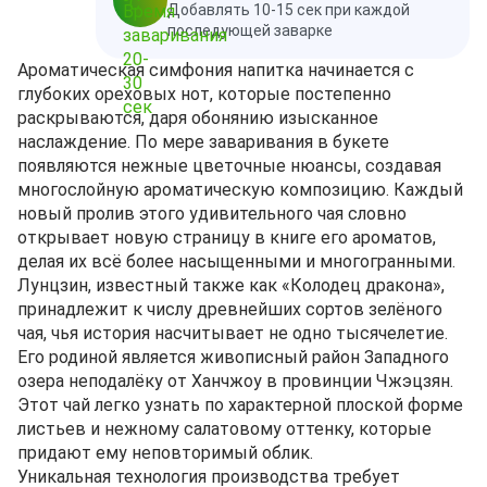
Добавлять 10-15 сек при каждой
последующей заварке
Ароматическая симфония напитка начинается с
глубоких ореховых нот, которые постепенно
раскрываются, даря обонянию изысканное
наслаждение. По мере заваривания в букете
появляются нежные цветочные нюансы, создавая
многослойную ароматическую композицию. Каждый
новый пролив этого удивительного чая словно
открывает новую страницу в книге его ароматов,
делая их всё более насыщенными и многогранными.
Лунцзин, известный также как «Колодец дракона»,
принадлежит к числу древнейших сортов зелёного
чая, чья история насчитывает не одно тысячелетие.
Его родиной является живописный район Западного
озера неподалёку от Ханчжоу в провинции Чжэцзян.
Этот чай легко узнать по характерной плоской форме
листьев и нежному салатовому оттенку, которые
придают ему неповторимый облик.
Уникальная технология производства требует