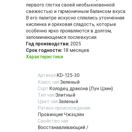
первого глотка своей необыкновенной
свежестью и гармоничным балансом вкуса.
В его палитре искусно сплелись утончённая
кислинка и ореховая сладость, которые
особенно ярко проявляются в долгом,
запоминающемся послевкусии.
Год производства:
2025
Срок годности:
18 месяцев
Характеристики
Артикул:
KD-125-30
Класс чая:
Зеленый
Сорт:
Колодец дракона (Лун Цзин)
Тип чая:
Элитный
Цвет чая:
Зеленый
Регион происхождения:
Провинция Чжэцзян
Свойство чая:
Восстанавливающий /