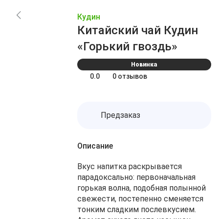
Заказы
Акции
Кудин
Блог
Избранное
Китайский чай Кудин
О нас
Доставка
«Горький гвоздь»
Сравнение
Оплата
Контакты
Новинка
Корзина
0.0
0 отзывов
Предзаказ
Описание
Вкус напитка раскрывается
парадоксально: первоначальная
горькая волна, подобная полынной
свежести, постепенно сменяется
тонким сладким послевкусием.