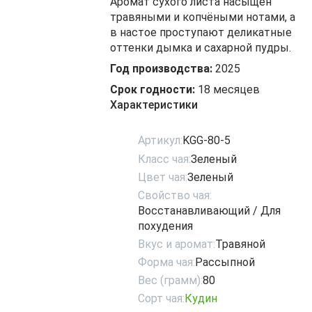
Аромат сухого листа насыщен
травяными и копчёными нотами, а
в настое проступают деликатные
оттенки дымка и сахарной пудры.
Год производства:
2025
Срок годности:
18 месяцев
Характеристики
Артикул:
KGG-80-5
Класс чая:
Зеленый
Цвет чая:
Зеленый
Свойство чая:
Восстанавливающий / Для
похудения
Вкус и аромат:
Травяной
Форма чая:
Рассыпной
Вес (грамм):
80
Сорт чая:
Кудин