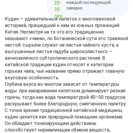
каждой последующей
заварке
Кудин — удивительный напиток с многовековой
историей, пришедший к нам из южных провинций
Китая. Несмотря на то что его традиционно
называют «чаем», по ботанической сути это травяной
настой: сырьём служат не листья чайного куста, а
высушенные листья падуба широколистного —
вечнозелёного субтропического растения. В
китайской традиции кудин относят к категории
горьких чаёв, чьё название прямо отражает главную
вкусовую особенность.
Глубина вкуса во многом зависит от температуры
воды: при заваривании кипятком доминирует резкая
горечь, тогда как вода температурой 40–50 градусов
раскрывает более благородную, смягчённую палитру.
С точки зрения традиционной китайской медицины,
кудин ценится как природный помощник организма.
Он обладает тонизирующим действием,
способствует нормализации обмена веществ,