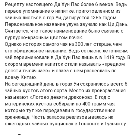
Рецепту настоящего Да Хун Пао более 6 веков. Ведь
первое упоминание о напитке, приготовленном из
чайных листьев с гор Уи, датируется 1385 годом.
Первоначальное название улуна звучало как Ци Дань.
Считается, что такое наименование было связано с
пурпурно-красным цветом почек.
Однако история самого чая на 300 лет старше, чем
его официальное название. Ведь согласно летописям,
чай переименовали в Да Хун Пао лишь в в 1419 году. В
скором времени напиток стали называть «предком
десяти тысяч чаев» и слава о нем разнеслась по
всему Китаю.
На сегодняшний день в горах Уи сохранилось всего 6
чайных кустов этого сорта. Место их произрастания
называют «Логово девяти драконов». В год с
материнских кустов собирали по 400 грамм чая,
которые тут же передавали в государственное
хранилище. Часть запасов реализовывалась на
ежегодных чайных аукционах в Гонконге и Гуанчжоу.