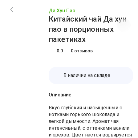
Заказы
Акции
Да Хун Пао
Блог
Избранное
Китайский чай Да хун
О нас
Доставка
пао в порционных
Сравнение
Оплата
пакетиках
Контакты
Корзина
0.0
0 отзывов
В наличии на складе
Описание
Вкус глубокий и насыщенный с
нотками горького шоколада и
легкой дымности. Аромат чая
интенсивный, с оттенками ванили
и орехов. Цвет настоя варьируется