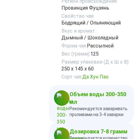
Регион происхождения:
Провинция Фуцзянь
Свойство чая:
Бодрящий / Опьяняющий
Вкус и аромат:
Дымный / Шоколадный
Форма чая:
Рассыпной
Вес (грамм):
125
Размер упаковки (Д х Ш х В):
250 х 145 х 60
Сорт чая:
Да Хун Пао
Объем воды 300-350
мл
Рекомендуется заваривать
проливами на 3-4 заварки
Дозировка 7-8 грамм
Рекомендуется количество