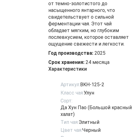
от темно-золотистого до
насыщенного янтарного, что
свидетельствует о сильной
ферментации чая. Этот чай
обладает мягким, но глубоким
послевкусием, которое оставляет
ощущение свежести и легкости.
Год производства:
2025
Срок хранения:
24 месяца
Характеристики
Артикул:
BKH-125-2
Класс чая:
Улун
Сорт:
Да Хун Пао (Большой красный
халат)
Тип чая:
Элитный
Цвет чая:
Черный