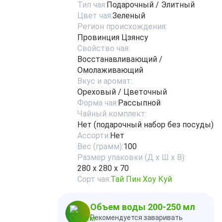
Тип чая:
Подарочный / Элитный
Цвет чая:
Зеленый
Регион происхождения:
Провинция Цзянсу
Свойство чая:
Восстанавливающий /
Омолаживающий
Вкус и аромат:
Ореховый / Цветочный
Форма чая:
Рассыпной
Чайный комплект:
Нет (подарочный набор без посуды)
Ассорти:
Нет
Вес (грамм):
100
Размер упаковки (Д х Ш х В):
280 х 280 х 70
Сорт чая:
Тай Пин Хоу Куй
Объем воды 200-250 мл
Рекомендуется заваривать