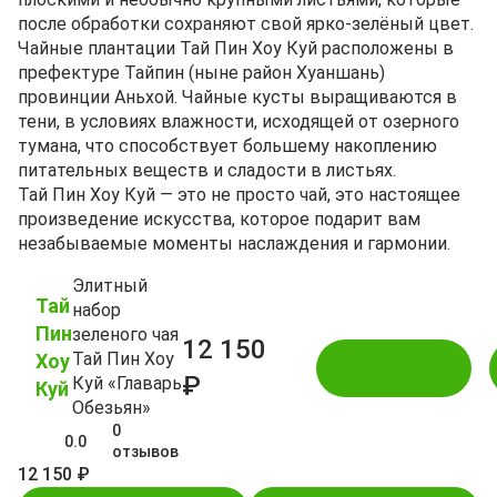
после обработки сохраняют свой ярко-зелёный цвет.
Чайные плантации Тай Пин Хоу Куй расположены в
префектуре Тайпин (ныне район Хуаншань)
провинции Аньхой. Чайные кусты выращиваются в
тени, в условиях влажности, исходящей от озерного
тумана, что способствует большему накоплению
питательных веществ и сладости в листьях.
Тай Пин Хоу Куй — это не просто чай, это настоящее
произведение искусства, которое подарит вам
незабываемые моменты наслаждения и гармонии.
Элитный
Тай
набор
Пин
зеленого чая
12 150
Тай Пин Хоу
Хоу
В корзину
₽
Куй «Главарь
Куй
Обезьян»
0
0.0
отзывов
12 150 ₽