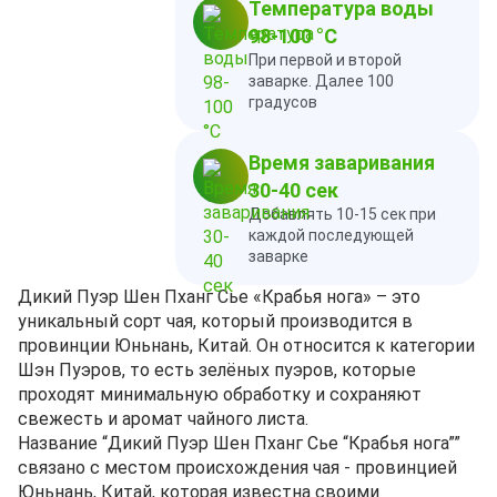
Температура воды
98-100 °C
При первой и второй
заварке. Далее 100
градусов
Время заваривания
30-40 сек
Добавлять 10-15 сек при
каждой последующей
заварке
Дикий Пуэр Шен Пханг Сье «Крабья нога» – это
уникальный сорт чая, который производится в
провинции Юньнань, Китай. Он относится к категории
Шэн Пуэров, то есть зелёных пуэров, которые
проходят минимальную обработку и сохраняют
свежесть и аромат чайного листа.
Название “Дикий Пуэр Шен Пханг Сье “Крабья нога””
связано с местом происхождения чая - провинцией
Юньнань, Китай, которая известна своими