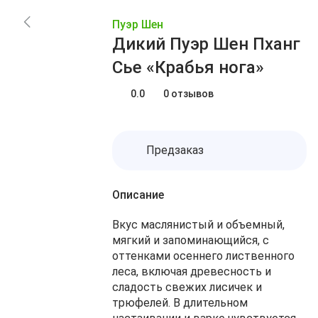
Заказы
Акции
Пуэр Шен
Блог
Избранное
Дикий Пуэр Шен Пханг
О нас
Доставка
Сье «Крабья нога»
Сравнение
Оплата
Контакты
0.0
0 отзывов
Корзина
Предзаказ
Описание
Вкус маслянистый и объемный,
мягкий и запоминающийся, с
оттенками осеннего лиственного
леса, включая древесность и
сладость свежих лисичек и
трюфелей. В длительном