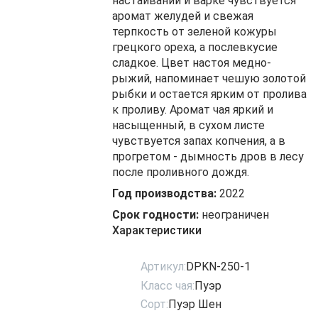
настаивании и варке чувствуется
аромат желудей и свежая
терпкость от зеленой кожуры
грецкого ореха, а послевкусие
сладкое. Цвет настоя медно-
рыжий, напоминает чешую золотой
рыбки и остается ярким от пролива
к проливу. Аромат чая яркий и
насыщенный, в сухом листе
чувствуется запах копчения, а в
прогретом - дымность дров в лесу
после проливного дождя.
Год производства:
2022
Срок годности:
неограничен
Характеристики
Артикул:
DPKN-250-1
Класс чая:
Пуэр
Сорт:
Пуэр Шен